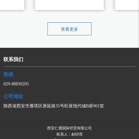
210
KIB20/240
查看更多
联系我们
热线
029-88830205
公司地址
陕西省西安市雁塔区唐延路35号旺座现代城B座901室
西安仁通国际经贸有限公司
联系人：郝经理