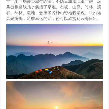
十一来一场徒步旅行的话，不妨去船顶底走一趟，这
条徒步路线几乎囊括了草地、石坡、山脊、竹林、溪
谷、丛林、湿地、悬崖等各种山野地貌景观，且沿途
风光旖旎，足够幸运的话，还可以欣赏到云海日出。