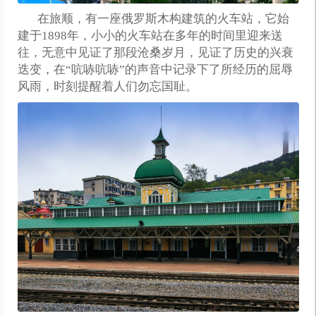
在旅顺，有一座俄罗斯木构建筑的火车站，它始
建于1898年，小小的火车站在多年的时间里迎来送
往，无意中见证了那段沧桑岁月，见证了历史的兴衰
迭变，在“吭哧吭哧”的声音中记录下了所经历的屈辱
风雨，时刻提醒着人们勿忘国耻。