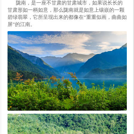
陇南，是一座不甘肃的甘肃城市，如果说长长的
甘肃形如一柄如意，那么陇南就是如意上镶嵌的一颗
碧绿翡翠，它所呈现出来的都像在“重重似画，曲曲如
屏”的江南。