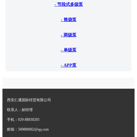
- 节段式多级泵
- 筒袋泵
- 两级泵
- 单级泵
- APP泵
西安仁通国际经贸有限公司
联系人：郝经理
手机：029-88830205
邮箱：569880662@qq.com