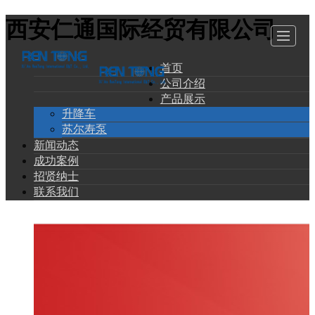
西安仁通国际经贸有限公司
首页
公司介绍
产品展示
升降车
苏尔寿泵
新闻动态
成功案例
招贤纳士
联系我们