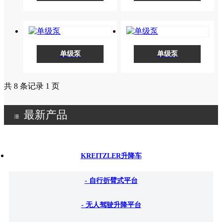
单级泵
单级泵
共 8 条记录 1 页
最新产品
KREITZLER升降车
- 自行折臂式平台
- 无人驾驶升降平台