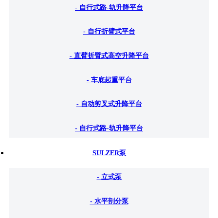
- 自行式路-轨升降平台
- 自行折臂式平台
- 直臂折臂式高空升降平台
- 车底起重平台
- 自动剪叉式升降平台
- 自行式路-轨升降平台
SULZER泵
- 立式泵
- 水平剖分泵