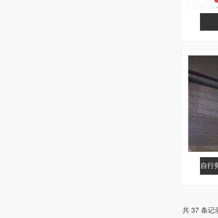
自行
共 37 条记录