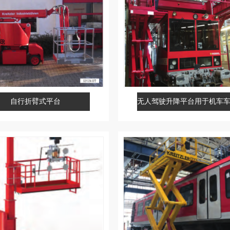
自行折臂式平台
无人驾驶升降平台用于机车
部的清洗